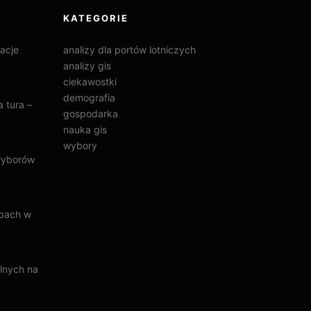
KATEGORIE
acje
analizy dla portów lotniczych
analizy gis
ciekawostki
demografia
 tura –
gospodarka
nauka gis
wybory
wyborów
apach w
lnych na