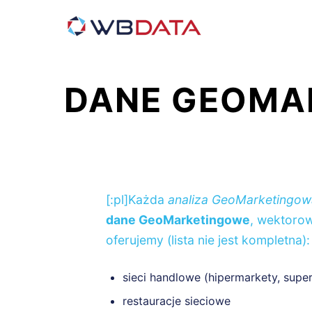
DANE GEOMA
[:pl]Każda
analiza GeoMarketingow
dane GeoMarketingowe
, wektorow
oferujemy (lista nie jest kompletna):
sieci handlowe (hipermarkety, supe
restauracje sieciowe