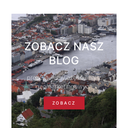
ZOBACZ NASZ
BLOG
prezentujemy część analiz
geomarketingowych
ZOBACZ