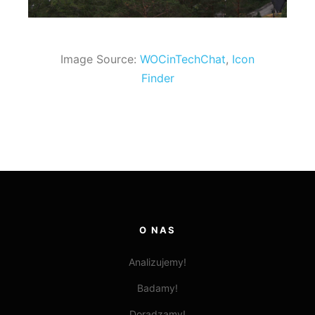
Image Source:
WOCinTechChat
,
Icon
Finder
O NAS
Analizujemy!
Badamy!
Doradzamy!