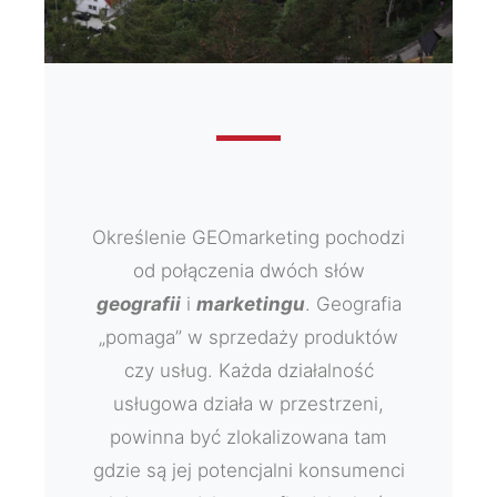
Określenie GEOmarketing pochodzi
od połączenia dwóch słów
geografii
i
marketingu
. Geografia
„pomaga” w sprzedaży produktów
czy usług. Każda działalność
usługowa działa w przestrzeni,
powinna być zlokalizowana tam
gdzie są jej potencjalni konsumenci