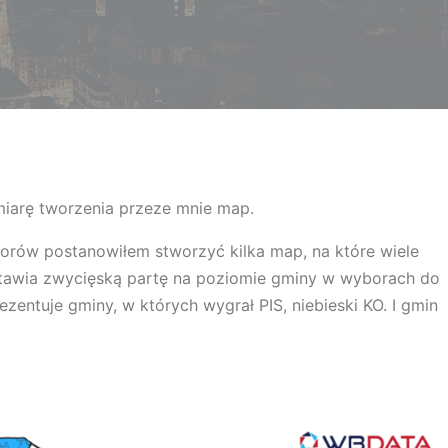
miarę tworzenia przeze mnie map.
orów postanowiłem stworzyć kilka map, na które wiele
tawia zwycięską partę na poziomie gminy w wyborach do
zentuje gminy, w których wygrał PIS, niebieski KO. I gmin