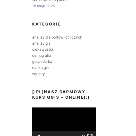
18 maja 2025
KATEGORIE
analizy dla portów lotniczych
analizy gis
ciekawostki
demografia
gospodarka
nauka gis
wybory
[:PL]NASZ DARMOWY
KURS QGIS – ONLINE[:]
Odtwarzacz
video