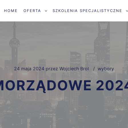
HOME
OFERTA
SZKOLENIA SPECJALISTYCZNE
24 maja 2024
przez
Wojciech Brol
wybory
ORZĄDOWE 202