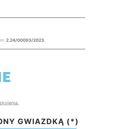
ym:
2.24/00093/2023.
IE
zkolenia.
ONY GWIAZDKĄ (*)