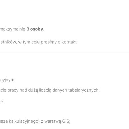
ć maksymalnie
3 osoby
.
estników, w tym celu prosimy o kontakt
acyjnym;
kcie pracy nad dużą ilością danych tabelarycznych;
u;
usza kalkulacyjnego) z warstwą GIS;