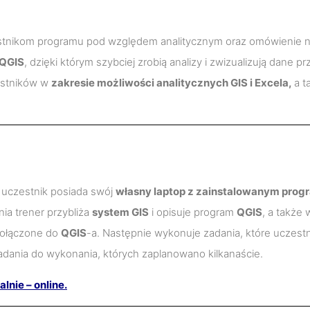
stnikom programu pod względem analitycznym oraz omówienie naj
QGIS
, dzięki którym szybciej zrobią analizy i zwizualizują dane
estników w
zakresie możliwości analitycznych GIS i Excela,
a t
y uczestnik posiada swój
własny laptop z zainstalowanym pro
nia trener przybliża
system GIS
i opisuje program
QGIS
, a także
dołączone do
QGIS
-a. Następnie wykonuje zadania, które uczestn
adania do wykonania, których zaplanowano kilkanaście.
nie – online.