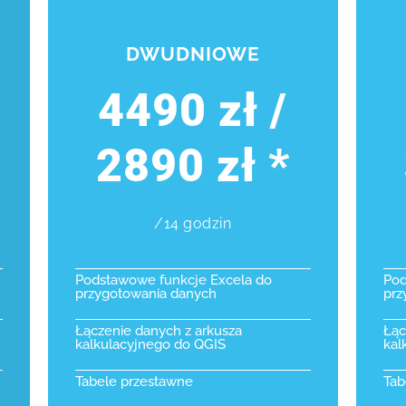
DWUDNIOWE
4490 zł /
2890 zł *
/14 godzin
Podstawowe funkcje Excela do
Pod
przygotowania danych
prz
Łączenie danych z arkusza
Łąc
kalkulacyjnego do QGIS
kal
Tabele przestawne
Tab