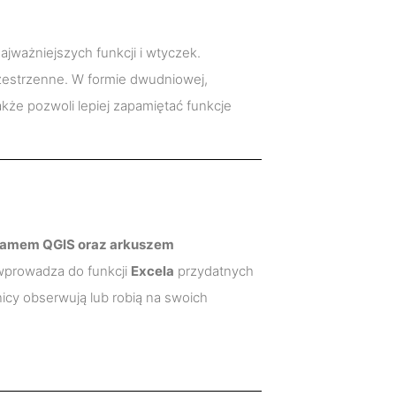
ważniejszych funkcji i wtyczek.
 przestrzenne. W formie dwudniowej,
akże pozwoli lepiej zapamiętać funkcje
gramem QGIS oraz arkuszem
 wprowadza do funkcji
Excela
przydatnych
icy obserwują lub robią na swoich