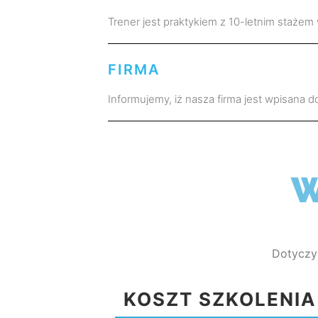
Trener jest praktykiem z 10-letnim stażem 
FIRMA
Informujemy, iż nasza firma jest wpisana 
W
Dotyczy
KOSZT SZKOLENIA