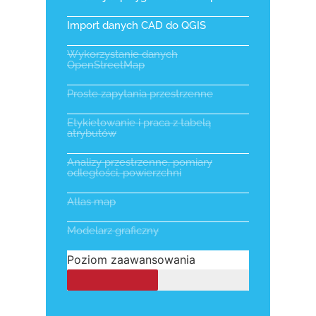
Import danych CAD do QGIS
Wykorzystanie danych
OpenStreetMap​
Proste zapytania przestrzenne
Etykietowanie i praca z tabelą
atrybutów
Analizy przestrzenne, pomiary
odległości, powierzchni
Atlas map
Modelarz graficzny
Poziom zaawansowania