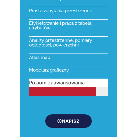
Proste zapytania przestrzenne
Etykietowanie i praca z tabelą
atrybutów
Analizy przestrzenne, pomiary
odległości, powierzchni
Atlas map
Modelarz graficzny
Poziom zaawansowania
NAPISZ