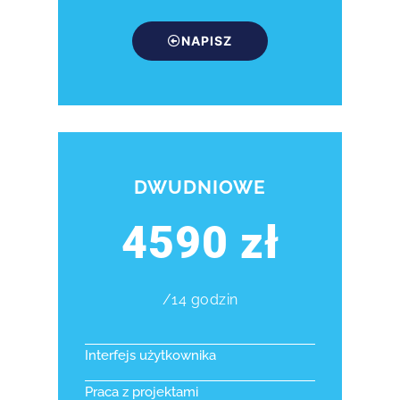
NAPISZ
DWUDNIOWE
4590 zł
/14 godzin
Interfejs użytkownika
Praca z projektami