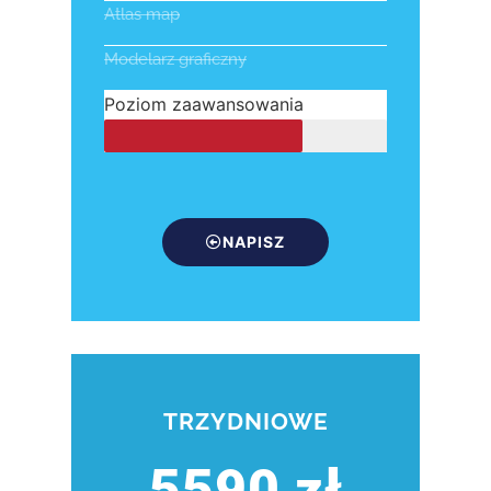
Atlas map
Modelarz graficzny
Poziom zaawansowania
NAPISZ
TRZYDNIOWE
5590 zł