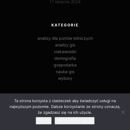
17 sierpnia 2024
KATEGORIE
analizy dla portów lotniczych
analizy gis
ciekawostki
demografia
gospodarka
nauka gis
wybory
Ta strona korzysta z ciasteczek aby świadczyć usługi na
najwyższym poziomie. Dalsze korzystanie ze strony oznacza,
że zgadzasz się na ich użycie.
Zgoda
Nie wyrażam zgody
MAMY 12 LAT!
2014-2026 WBdata.pl