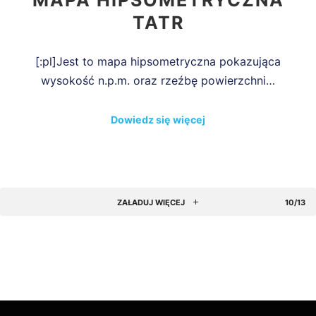
MAPA HIPSOMETRYCZNA
TATR
[:pl]Jest to mapa hipsometryczna pokazująca
wysokość n.p.m. oraz rzeźbę powierzchni…
Dowiedz się więcej
ZAŁADUJ WIĘCEJ
10/13