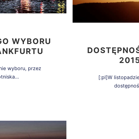
EGO WYBORU
DOSTĘPNOŚ
ANKFURTU
201
nie wyboru, przez
otniska…
[:pl]W listopadz
dostępnoś