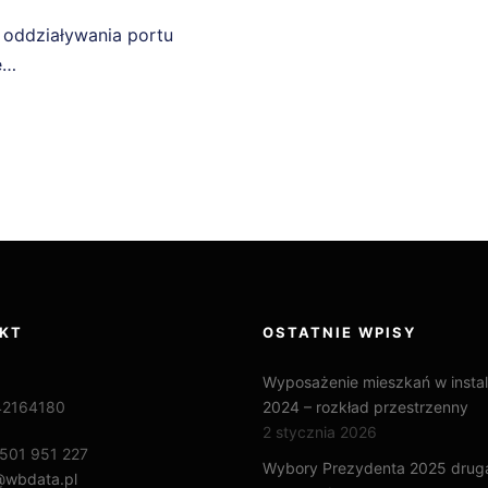
g oddziaływania portu
e…
KT
OSTATNIE WPISY
Wyposażenie mieszkań w instal
42164180
2024 – rozkład przestrzenny
2 stycznia 2026
501 951 227
Wybory Prezydenta 2025 druga
@wbdata.pl