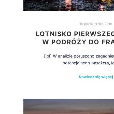
15 października 2016
LOTNISKO PIERWSZ
W PODRÓŻY DO FR
[:pl] W analizie poruszono zagadnie
potencjalnego pasażera, l
Dowiedz się więcej