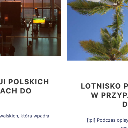
I POLSKICH
LOTNISKO 
SACH DO
W PRZYP
D
walskich, która wpadła
[:pl] Podczas opis
wy