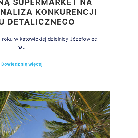
NĄ SUPERMARKET NA
ANALIZA KONKURENCJI
U DETALICZNEGO
8 roku w katowickiej dzielnicy Józefowiec
na…
Dowiedz się więcej