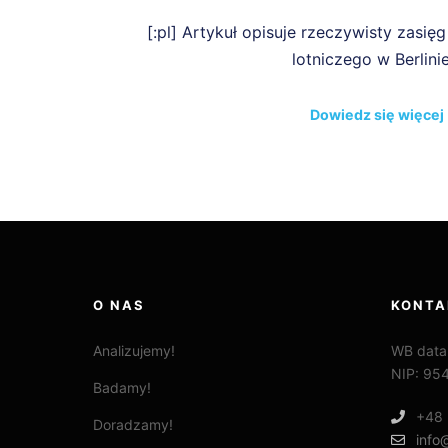
[:pl] Artykuł opisuje rzeczywisty zasię
lotniczego w Berlini
Dowiedz się więcej
O NAS
KONTA
Analizujemy!
WB data
NIP: 95
Badamy!
+48 
Doradzamy!
info