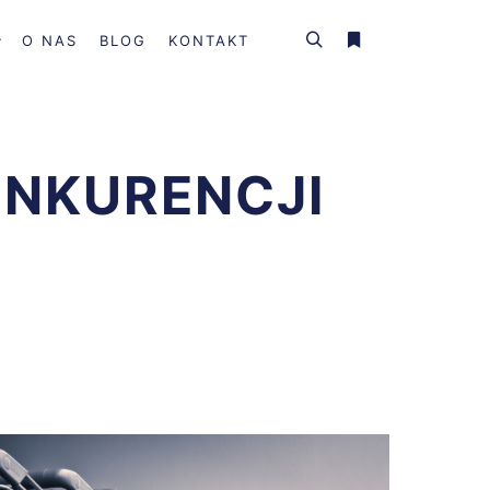
O NAS
BLOG
KONTAKT
Szukaj
Więcej informacji
ONKURENCJI