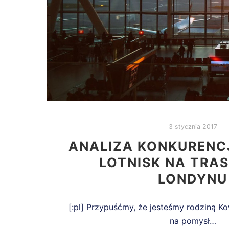
3 stycznia 2017
ANALIZA KONKURENCJ
LOTNISK NA TRA
LONDYNU
[:pl] Przypuśćmy, że jesteśmy rodziną Ko
na pomysł…