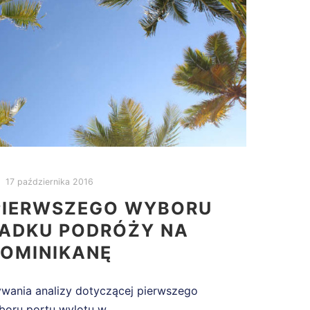
17 października 2016
PIERWSZEGO WYBORU
ADKU PODRÓŻY NA
OMINIKANĘ
ywania analizy dotyczącej pierwszego
boru portu wylotu w…