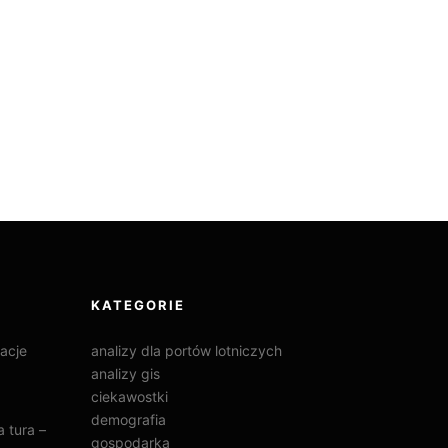
KATEGORIE
acje
analizy dla portów lotniczych
analizy gis
ciekawostki
demografia
 tura –
gospodarka