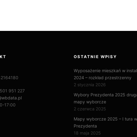
KT
OSTATNIE WPISY
Wyposażenie mieszkań w instal
42164180
2024 – rozkład przestrzenny
2 stycznia 2026
501 951 227
Wybory Prezydenta 2025 druga
@wbdata.pl
mapy wyborcze
0-17:00
2 czerwca 2025
Mapy wyborcze 2025 – I tura 
Prezydenta
18 maja 2025