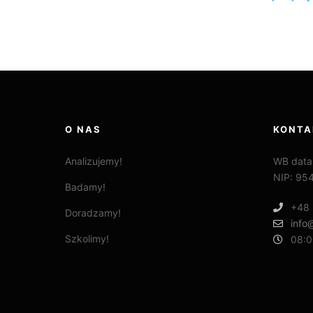
O NAS
KONTA
Analizujemy!
WB data
NIP: 95
Badamy!
+48 
Doradzamy!
info
Szkolimy!
08:0