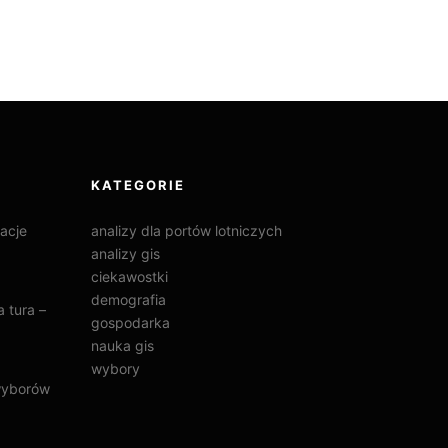
KATEGORIE
acje
analizy dla portów lotniczych
analizy gis
ciekawostki
demografia
 tura –
gospodarka
nauka gis
wybory
wyborów