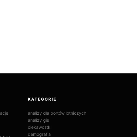
KATEGORIE
acje
analizy dla portów lotniczych
analizy gis
ciekawostki
demografia