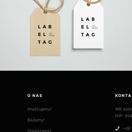
O NAS
KONTA
Analizujemy!
WB data
NIP: 95
Badamy!
+48 
Doradzamy!