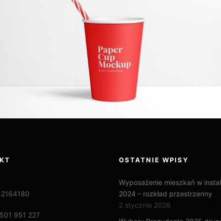
KT
OSTATNIE WPISY
Wyposażenie mieszkań w instal
42164180
2024 – rozkład przestrzenny
2 stycznia 2026
501 951 227