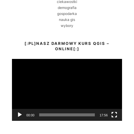
ciekawostki
demografia
gospodarka
nauka gis
wybory
[:PL]NASZ DARMOWY KURS QGIS –
ONLINE[:]
Odtwarzacz
video
00:00
17:56