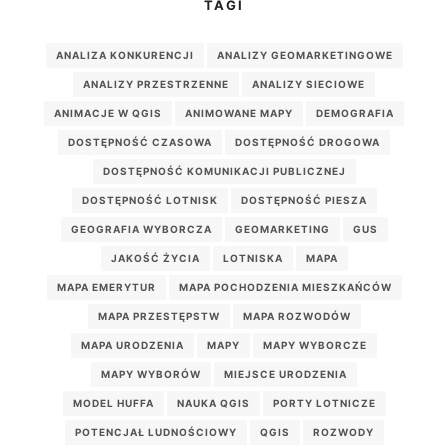
TAGI
ANALIZA KONKURENCJI
ANALIZY GEOMARKETINGOWE
ANALIZY PRZESTRZENNE
ANALIZY SIECIOWE
ANIMACJE W QGIS
ANIMOWANE MAPY
DEMOGRAFIA
DOSTĘPNOŚĆ CZASOWA
DOSTĘPNOŚĆ DROGOWA
DOSTĘPNOŚĆ KOMUNIKACJI PUBLICZNEJ
DOSTĘPNOŚĆ LOTNISK
DOSTĘPNOŚĆ PIESZA
GEOGRAFIA WYBORCZA
GEOMARKETING
GUS
JAKOŚĆ ŻYCIA
LOTNISKA
MAPA
MAPA EMERYTUR
MAPA POCHODZENIA MIESZKAŃCÓW
MAPA PRZESTĘPSTW
MAPA ROZWODÓW
MAPA URODZENIA
MAPY
MAPY WYBORCZE
MAPY WYBORÓW
MIEJSCE URODZENIA
MODEL HUFFA
NAUKA QGIS
PORTY LOTNICZE
POTENCJAŁ LUDNOŚCIOWY
QGIS
ROZWODY