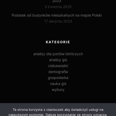
2023
3 kwietnia 2025
Podatek od budynków mieszkalnych na mapie Polski
17 sierpnia 2024
KATEGORIE
analizy dla portów lotniczych
analizy gis
ciekawostki
demografia
gospodarka
nauka gis
wybory
Ta strona korzysta z ciasteczek aby świadczyć usługi na
najwyższym poziomie. Dalsze korzystanie ze strony oznacza,