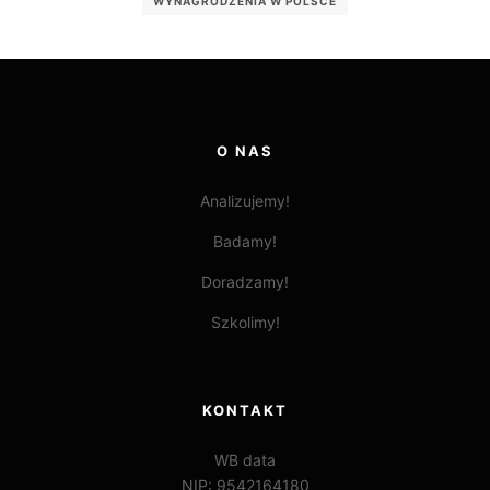
WYNAGRODZENIA W POLSCE
O NAS
Analizujemy!
Badamy!
Doradzamy!
Szkolimy!
KONTAKT
WB data
NIP: 9542164180