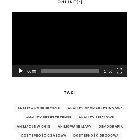
ONLINE[:]
Odtwarzacz
video
00:00
17:56
TAGI
ANALIZA KONKURENCJI
ANALIZY GEOMARKETINGOWE
ANALIZY PRZESTRZENNE
ANALIZY SIECIOWE
ANIMACJE W QGIS
ANIMOWANE MAPY
DEMOGRAFIA
DOSTĘPNOŚĆ CZASOWA
DOSTĘPNOŚĆ DROGOWA