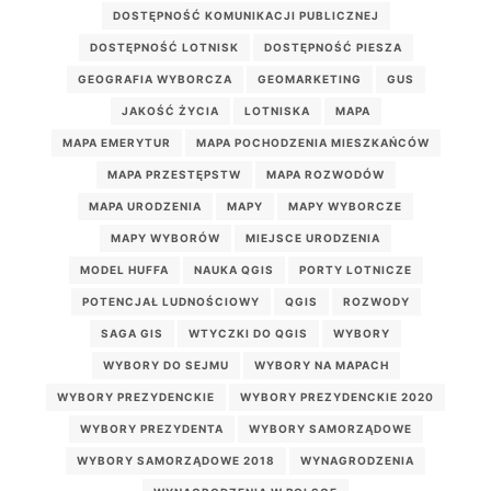
DOSTĘPNOŚĆ KOMUNIKACJI PUBLICZNEJ
DOSTĘPNOŚĆ LOTNISK
DOSTĘPNOŚĆ PIESZA
GEOGRAFIA WYBORCZA
GEOMARKETING
GUS
JAKOŚĆ ŻYCIA
LOTNISKA
MAPA
MAPA EMERYTUR
MAPA POCHODZENIA MIESZKAŃCÓW
MAPA PRZESTĘPSTW
MAPA ROZWODÓW
MAPA URODZENIA
MAPY
MAPY WYBORCZE
MAPY WYBORÓW
MIEJSCE URODZENIA
MODEL HUFFA
NAUKA QGIS
PORTY LOTNICZE
POTENCJAŁ LUDNOŚCIOWY
QGIS
ROZWODY
SAGA GIS
WTYCZKI DO QGIS
WYBORY
WYBORY DO SEJMU
WYBORY NA MAPACH
WYBORY PREZYDENCKIE
WYBORY PREZYDENCKIE 2020
WYBORY PREZYDENTA
WYBORY SAMORZĄDOWE
WYBORY SAMORZĄDOWE 2018
WYNAGRODZENIA