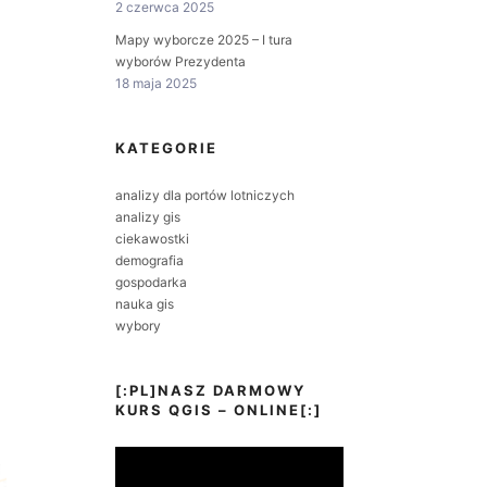
2 czerwca 2025
Mapy wyborcze 2025 – I tura
wyborów Prezydenta
18 maja 2025
KATEGORIE
analizy dla portów lotniczych
analizy gis
ciekawostki
demografia
gospodarka
nauka gis
wybory
[:PL]NASZ DARMOWY
KURS QGIS – ONLINE[:]
Odtwarzacz
video