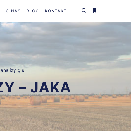
O NAS
BLOG
KONTAKT
Szukaj
Więcej informacji
,
analizy gis
Y – JAKA