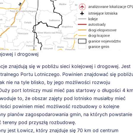
lejowej i drogowej
je znajdują się w pobliżu sieci kolejowej i drogowej. Jest
entralnego Portu Lotniczego. Powinien znajdować się pobliż
dnak nie na tyle blisko, by jego możliwości rozwoju
Duży port lotniczy musi mieć pas startowy o długości 4 km
owoduje to, że obszar zajęty pod lotnisko musiałby mieć
łości powinien mieć możliwość rozbudowy o kolejne
iany planów zagospodarowania gmin, na których powstanie
ć tereny pod przyszłą rozbudowę.
ony jest Łowicz, który znajduje się 70 km od centrum