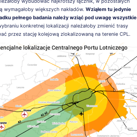
należałoby wybudować najkrótszy łącznik, w pozostałych
jową wymagałoby większych nakładów.
Wziąłem tu jedynie
ypadku pełnego badania należy wziąć pod uwagę wszystkie
ybraniu konkretnej lokalizacji należałoby zmienić trasy
ać przez stację kolejową zlokalizowaną na terenie CPL.