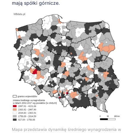
mają spółki górnicze.
Mapa przedstawia dynamikę średniego wynagrodzenia w