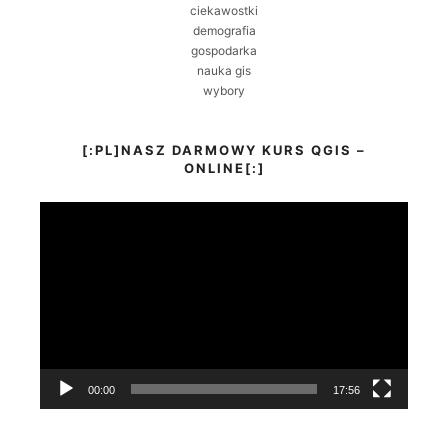
ciekawostki
demografia
gospodarka
nauka gis
wybory
[:PL]NASZ DARMOWY KURS QGIS –
ONLINE[:]
Odtwarzacz
video
00:00
17:56