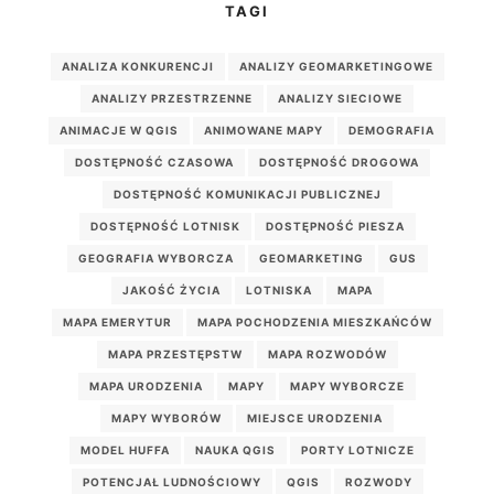
TAGI
ANALIZA KONKURENCJI
ANALIZY GEOMARKETINGOWE
ANALIZY PRZESTRZENNE
ANALIZY SIECIOWE
ANIMACJE W QGIS
ANIMOWANE MAPY
DEMOGRAFIA
DOSTĘPNOŚĆ CZASOWA
DOSTĘPNOŚĆ DROGOWA
DOSTĘPNOŚĆ KOMUNIKACJI PUBLICZNEJ
DOSTĘPNOŚĆ LOTNISK
DOSTĘPNOŚĆ PIESZA
GEOGRAFIA WYBORCZA
GEOMARKETING
GUS
JAKOŚĆ ŻYCIA
LOTNISKA
MAPA
MAPA EMERYTUR
MAPA POCHODZENIA MIESZKAŃCÓW
MAPA PRZESTĘPSTW
MAPA ROZWODÓW
MAPA URODZENIA
MAPY
MAPY WYBORCZE
MAPY WYBORÓW
MIEJSCE URODZENIA
MODEL HUFFA
NAUKA QGIS
PORTY LOTNICZE
POTENCJAŁ LUDNOŚCIOWY
QGIS
ROZWODY